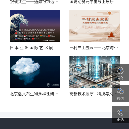
银载共生——通海银饰话“三交”线上展览
国防动员元宇宙线上展厅
日 本 亚 洲 国 际 艺 术 展
一村三山五园——北京海淀特色文化虚拟展
QQ
北京潘文石生物多样性研究中心理事摄影作品展
高新技术展厅--科技与文化的碰撞
微信
电话