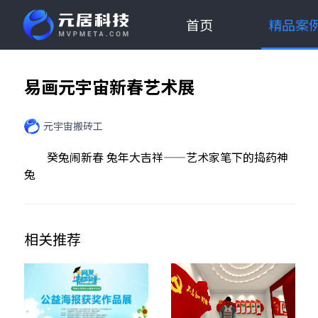
首页
精品案
易画元宇宙新春艺术展
元宇宙搬砖工
癸兔闹新春 兔年大吉祥——艺术家笔下的捣药神
兔
相关推荐