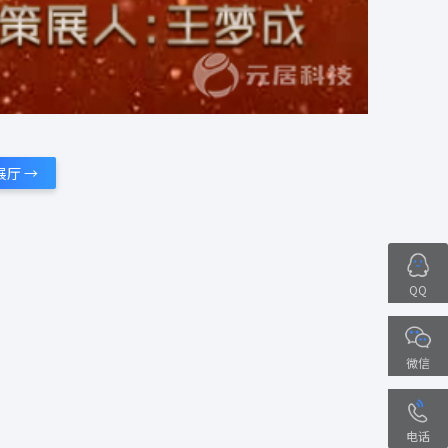
展厅 →
QQ
微信
电话