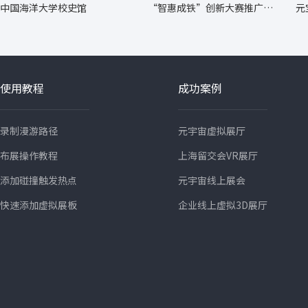
中国海洋大学校史馆
“智惠成铁”创新大赛推广转
元
化成果展
使用教程
成功案例
录制漫游路径
元宇宙虚拟展厅
布展操作教程
上海留交会VR展厅
添加碰撞触发热点
元宇宙线上展会
快速添加虚拟展板
企业线上虚拟3D展厅