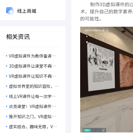
制作3D虚拟课件的
线上商城
术，提升自己的数字素养
的可能性。
相关资讯
VR虚拟课件为教师备课赋
能，让课堂效率与学习兴趣
3D虚拟课件让课堂不再枯
齐飞！
燥，让学习充满惊喜！
VR虚拟课件让知识不再是
枯燥的说教，而是有趣的探
虚拟世界里的知识冒险，
索！
VR课件让学习变成一场奇
线上VR课件让每一次学习
妙旅程！
都是一场奇幻冒险！
点亮课堂！VR虚拟课件如
何让学习焕发新生机？
推开知识之门，VR虚拟课
件如何让课堂焕发新活力！
虚实结合，趣味无限，VR
虚拟课件让课堂焕发新生