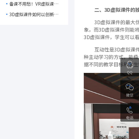
备课不用愁！VR虚拟课件
机！
二、3D虚拟课件的
让教学更轻松，课堂更高
3D虚拟课件如何以创新技
效，学生更专注！
术提升教学效果，激发学生
3D虚拟课件的最大
学习热情？
象，而3D虚拟课件则能
3D虚拟课件，学生可以
互动性是3D虚拟课
种主动学习的方式，能极
据不同的教学目标和学生
QQ
微信
电话