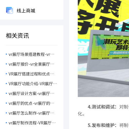
线上商城
相关资讯
vr展厅场景搭建教程-vr展
厅的特点
vr展厅报价-vr全景展厅制
作流程
VR展厅搭建过程和优点介
绍
VR展厅功能介绍-VR展厅的
应用范围
vr展厅设计方案-vr展厅效
果图
vr展厅的优点-vr展厅的制
4.测试和调试：
对制
作教程
vr展厅怎么制作-vr展厅的
化。
特点介绍
vr展厅制作流程-VR展厅设
5.发布和维护：
将制
计效果展示图