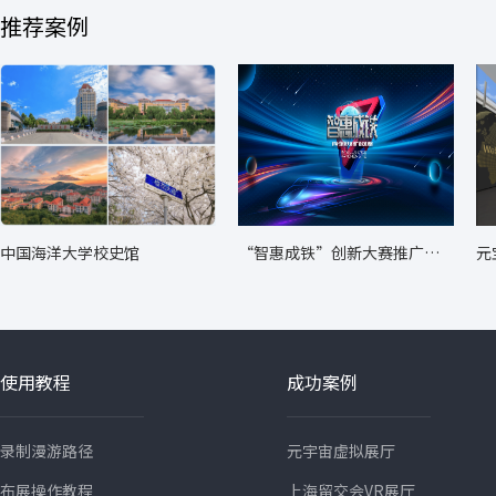
推荐案例
中国海洋大学校史馆
“智惠成铁”创新大赛推广转
元
化成果展
使用教程
成功案例
录制漫游路径
元宇宙虚拟展厅
布展操作教程
上海留交会VR展厅