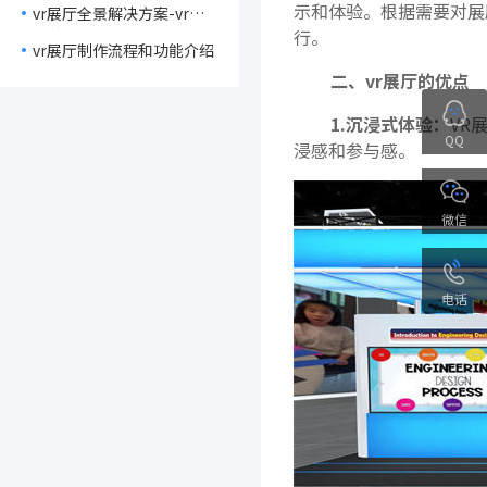
示和体验。根据需要对展
vr展厅全景解决方案-vr展
厅的价格
行。
vr展厅制作流程和功能介绍
二、vr展厅的优点
1.沉浸式体验：
VR
QQ
浸感和参与感。
微信
电话