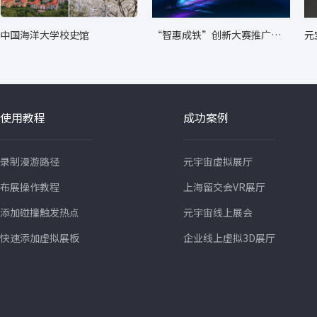
中国海洋大学校史馆
“智惠成铁”创新大赛推广转
元
化成果展
使用教程
成功案例
录制漫游路径
元宇宙虚拟展厅
布展操作教程
上海留交会VR展厅
添加碰撞触发热点
元宇宙线上展会
快速添加虚拟展板
企业线上虚拟3D展厅