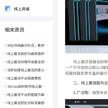
线上商城
相关资讯
对比传统展示形式，教学成
果线上展如何提升展示效率
线上展览如何为画家提供便
与资源共享？
捷的展示平台，并有效扩大
线上展览是展会的新
线上展览对城市会展业的意
宣传范围？
义介绍
一个不可逆的过程从2维
浅析创建线上展览的意义和
观展线路和更丰富的展示
作用
线上展览平台搭建费用
二、线上展览能为企
3dmax如何制作线上展览-
线上展览的类型
1.广泛性：
接受来自
线上展览平台的搭建方案及
制作费用介绍
线上展览的优点和发展趋势
介绍