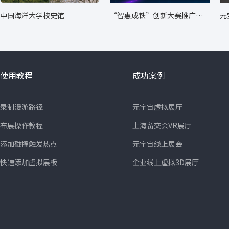
中国海洋大学校史馆
“智惠成铁”创新大赛推广转
元
化成果展
使用教程
成功案例
录制漫游路径
元宇宙虚拟展厅
布展操作教程
上海留交会VR展厅
添加碰撞触发热点
元宇宙线上展会
快速添加虚拟展板
企业线上虚拟3D展厅