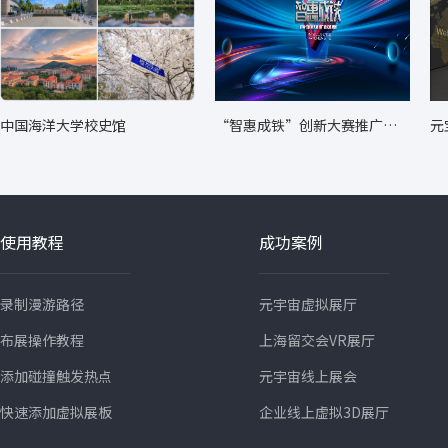
中国海洋大学校史馆
“智惠成铁”创新大赛推广转
元
化成果展
使用教程
成功案例
录制漫游路径
元宇宙虚拟展厅
布展操作教程
上海留交会VR展厅
添加碰撞触发热点
元宇宙线上展会
快速添加虚拟展板
企业线上虚拟3D展厅