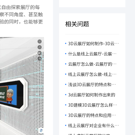
VR在线艺术馆开启沉浸式
程！
以自由探索展厅的每
狂欢！
察不同角度、甚至触
验的同时，也能够更
相关问题
3D云展厅如何制作-3D云展
厅特点介绍
什么是线上云展厅-云展厅
制作方式
云展厅怎么做-云展厅的应
用范围
线上云展厅怎么做-线上云
展厅的特点
浅谈3D云展厅的特点和发
展现状
3d云展厅如何制作出来的
3D建模3D云展厅怎么样？
3D建模和3D云展厅的适应
3D云展厅的特点和应用有
领域
哪些方面？
线上云展厅对企业有什么好
处？