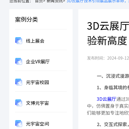
您当前位置：
首页>
新闻资讯>
3D云展厅技术引领展品展示革命
案例分类
3D云展
验新高度
线上展会
发布时间：2024-09-12 1
企业VR展厅
一、沉浸式漫游
元宇宙校园
1、身临其境的
3D云展厅
通过
文博元宇宙
中，仿佛置身于真实
们能够更加专注地欣
元宇宙空间
2、交互式探索