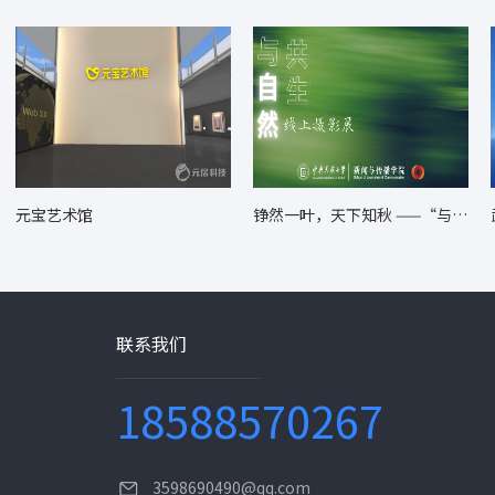
元宝艺术馆
铮然一叶，天下知秋 ——“与自
然共生” 主题摄影展
联系我们
18588570267
3598690490@qq.com