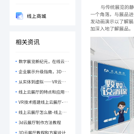
与传统展览的静
一个角落，与展品进
线上商城
发动画演示以了解展
加深入地了解展品。
相关资讯
数字展览新纪元，在线云展
厅如何重塑观展体验？
企业展示升级指南，3D云
展厅如何提供更真实的漫游
从实体到虚拟——VR云展厅
体验？
引领展览行业的未来发展方
线上云展厅的特点和应用范
向
围
VR技术搭建线上云展厅-线
上云展厅特点介绍
线上云展厅怎么做-线上云
展厅的特点
3d云展厅制作方法教程
3D云展厅教程和方案设计