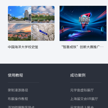
中国海洋大学校史馆
“智惠成铁”创新大赛推广转
化成果展
使用教程
成功案例
录制漫游路径
元宇宙虚拟展厅
布展操作教程
上海留交会VR展厅
添加碰撞触发热点
元宇宙线上展会