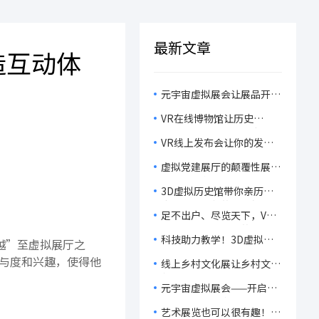
最新文章
造互动体
元宇宙虚拟展会让展品开口
说话，让观众脑洞大开，感
VR在线博物馆让历史
受科技的魅力！
“活”起来，开启历史文物
VR线上发布会让你的发布
的沉浸式体验！
会不再虚拟，而是真实到不
虚拟党建展厅的颠覆性展
可思议！
示，让你在虚拟世界中重温
3D虚拟历史馆带你亲历历
党的辉煌历程！
史，感受文化的无穷魅力！
足不出户、尽览天下，VR
线上毕设展让观众的观展体
科技助力教学！3D虚拟课
越”至虚拟展厅之
验轻松又有趣！
件如何让课堂变成‘知识游
与度和兴趣，使得他
线上乡村文化展让乡村文
乐场’？
化‘飞’向世界，让乡村振
元宇宙虚拟展会——开启一
兴‘燃’起来！
场主办省心、参展群众开
艺术展览也可以很有趣！
心、展商获客舒心的展会旅