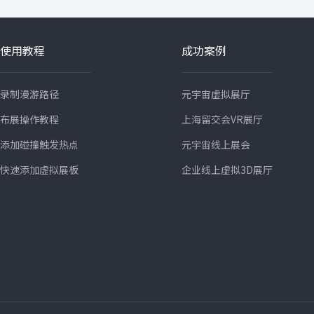
使用教程
成功案例
录制漫游路径
元宇宙虚拟展厅
布展操作教程
上海留交会VR展厅
添加碰撞触发热点
元宇宙线上展会
快速添加虚拟展板
企业线上虚拟3D展厅