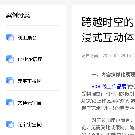
案例分类
跨越时空的
浸式互动体
线上展会
发布时间：2024-09-29 15:18
企业VR展厅
一、内容多样化展现
元宇宙校园
AIGC线上作品展
依
受物理空间和时间的限制
AIGC线上作品展能够
文博元宇宙
现了艺术与科技的完美融
对于参加用户而言，A
元宇宙空间
览，无需受地域限制，随
足了不同观众群体的审美