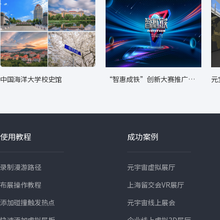
中国海洋大学校史馆
“智惠成铁”创新大赛推广转
元
化成果展
使用教程
成功案例
录制漫游路径
元宇宙虚拟展厅
布展操作教程
上海留交会VR展厅
添加碰撞触发热点
元宇宙线上展会