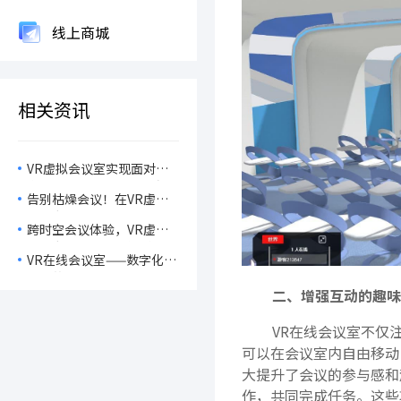
线上商城
相关资讯
VR虚拟会议室实现面对面
沟通！大大提高工作效率！
告别枯燥会议！在VR虚拟
会议室里，开会也能玩出
跨时空会议体验，VR虚拟
花！
会议室让远程协作触手可
VR在线会议室——数字化转
及！
型中的商业会议新趋势！
二、增强互动的趣味
VR在线会议室不仅
可以在会议室内自由移动
大提升了会议的参与感和
作，共同完成任务。这些