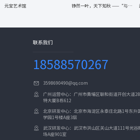
元宝艺术馆
铮然一叶，天下知秋 ——“与自
然共生” 主题摄影展
联系我们
18588570267
3598690490@qq.com
广州运营中心：广州市黄埔区联和街道开创大道28
特大厦B栋612
北京研发中心：北京市海淀区永泰庄北路1号东升
学园1号楼A座3层
武汉研发中心：武汉市洪山区关山大道111号光谷
场A座901室