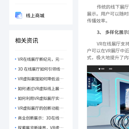
传统的线下展厅
展示。用户可以随时
线上商城
传播效率。
3、 多样化展示
相关资讯
VR在线展厅支持
户可以在VR展厅中
式，极大地提升了内
VR在线展厅新纪元，元居
打造沉浸式展览，引领未来
3D 在线展厅如何引领线上
观展新风尚！
展览潮流，成为宣传展示新
VR虚拟展馆如何降低运营
宠？
成本，提升展品宣传效率?
如何通过VR虚拟线上展厅
提升企业品牌形象与客户互
如何利用VR虚拟展厅实现
动体验？
最佳展品展示？
VR虚拟展厅的创新功能与
广泛应用，未来线上展示的
商业创新展示：3D在线展
新趋势！
厅如何帮助企业实现成本节
探索展览新境界，VR虚拟