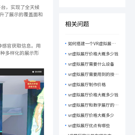
VR在线艺术馆开启沉浸式
程！
平台，实现了全天候
狂欢！
升了展示的覆盖面和
相关问题
如何搭建一个VR虚拟展厅-
种感官获取信息。用
虚拟展厅的优势
这种多样化的展示形
vr虚拟展厅价格大概多少钱
vr虚拟展厅需要什么设备
vr虚拟展厅需要用到的技术
有哪些
vr虚拟展厅制作价格
vr虚拟展厅价格大概多少钱
vr虚拟展厅和数字展厅的区
别是什么
vr虚拟展厅价格大概多少
vr虚拟展厅优点有哪些