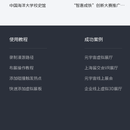
中国海洋大学校史馆
“智惠成铁”创新大赛推广转
化成果展
使用教程
成功案例
录制漫游路径
元宇宙虚拟展厅
布展操作教程
上海留交会VR展厅
添加碰撞触发热点
元宇宙线上展会
快速添加虚拟展板
企业线上虚拟3D展厅