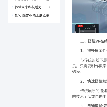
约与拓宽市场？
展厅成为展览行业新宠！
体验未来科技魅力——3D虚
拟展厅如何提升用户互动
如何通过VR线上展览带来
性！
创新的艺术与科技展示体
验？
二、搭建VR在
1、 提升展示性
与传统的线下展
员，只需要制作数字
选择。
2、 快速搭建缩
传统展厅的搭建
的技术团队或自助平
3、 灵活更新调