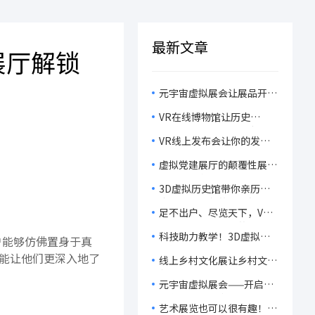
最新文章
展厅解锁
元宇宙虚拟展会让展品开口
说话，让观众脑洞大开，感
VR在线博物馆让历史
受科技的魅力！
“活”起来，开启历史文物
VR线上发布会让你的发布
的沉浸式体验！
会不再虚拟，而是真实到不
虚拟党建展厅的颠覆性展
可思议！
示，让你在虚拟世界中重温
3D虚拟历史馆带你亲历历
党的辉煌历程！
史，感受文化的无穷魅力！
足不出户、尽览天下，VR
线上毕设展让观众的观展体
科技助力教学！3D虚拟课
户能够仿佛置身于真
验轻松又有趣！
件如何让课堂变成‘知识游
能让他们更深入地了
线上乡村文化展让乡村文
乐场’？
化‘飞’向世界，让乡村振
元宇宙虚拟展会——开启一
兴‘燃’起来！
场主办省心、参展群众开
艺术展览也可以很有趣！
心、展商获客舒心的展会旅