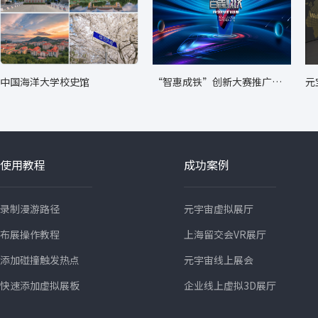
中国海洋大学校史馆
“智惠成铁”创新大赛推广转
元
化成果展
使用教程
成功案例
录制漫游路径
元宇宙虚拟展厅
布展操作教程
上海留交会VR展厅
添加碰撞触发热点
元宇宙线上展会
快速添加虚拟展板
企业线上虚拟3D展厅