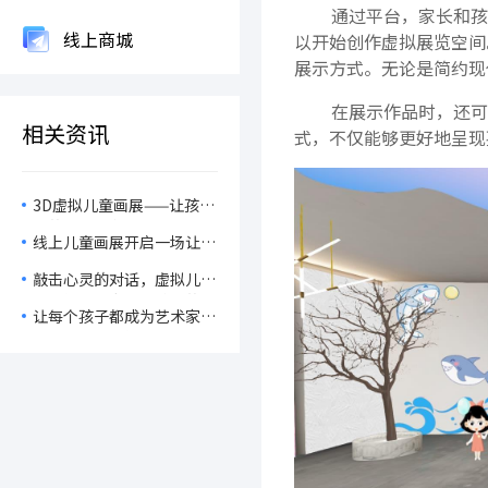
通过平台，家长和孩
线上商城
以开始创作虚拟展览空间
展示方式。无论是简约现
在展示作品时，还可
相关资讯
式，不仅能够更好地呈现
3D虚拟儿童画展——让孩子
们的想象力在虚拟世界中翱
线上儿童画展开启一场让艺
翔！
术与亲子关系“双向起飞”
敲击心灵的对话，虚拟儿童
的奇妙旅程！
画展如何让家长与孩子的心
让每个孩子都成为艺术家，
贴得更近？
线上儿童画展如何助力儿童
艺术成长？