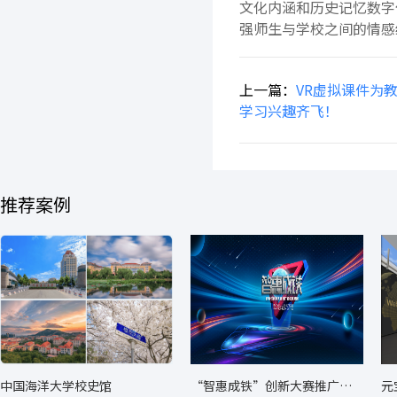
文化内涵和历史记忆数字
强师生与学校之间的情感
上一篇：
VR虚拟课件为
学习兴趣齐飞！
推荐案例
中国海洋大学校史馆
“智惠成铁”创新大赛推广转
元