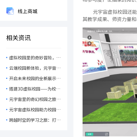
线上商城
元宇宙虚拟校园还能
其教学成果、师资力量和
相关资讯
虚拟校园里的奇妙冒险，元
宇宙如何让校园情怀“活”
云端校园新体验，元宇宙虚
起来？
拟校园如何让教育变得妙趣
开启未来校园的全新展示模
横生？
式！元宇宙虚拟校园了解一
搭建3D虚拟校园——为校园
下！
情怀注入数字化灵魂！
元宇宙里的奇幻校园之旅，
虚拟校园如何让学校变得妙
元宇宙虚拟校园助力校园宣
趣横生？
传，这将如何改变校园宣传
跨越时空的学习之旅：打造
方式？
高效互动的线上虚拟校园体
验