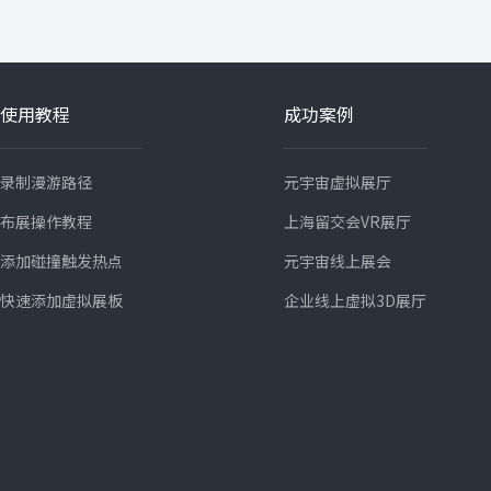
化成果展
使用教程
成功案例
录制漫游路径
元宇宙虚拟展厅
布展操作教程
上海留交会VR展厅
添加碰撞触发热点
元宇宙线上展会
快速添加虚拟展板
企业线上虚拟3D展厅