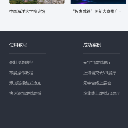
中国海洋大学校史馆
“智惠成铁”创新大赛推广转
化成果展
使用教程
成功案例
录制漫游路径
元宇宙虚拟展厅
布展操作教程
上海留交会VR展厅
添加碰撞触发热点
元宇宙线上展会
快速添加虚拟展板
企业线上虚拟3D展厅