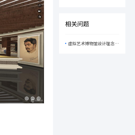
VR在线艺术馆开启沉浸式
程！
狂欢！
相关问题
虚拟艺术博物馆设计理念有
哪些？