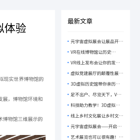
最新文章
拟体验
元宇宙虚拟展会让展品开口
说话，让观众脑洞大开，感
VR在线博物馆让历史
受科技的魅力！
“活”起来，开启历史文物
VR线上发布会让你的发布
的沉浸式体验！
会不再虚拟，而是真实到不
虚拟党建展厅的颠覆性展
可思议！
拟现实世界博物馆的
示，让你在虚拟世界中重温
3D虚拟历史馆带你亲历历
党的辉煌历程！
史，感受文化的无穷魅力！
足不出户、尽览天下，VR
发展，博物馆环境和
线上毕设展让观众的观展体
科技助力教学！3D虚拟课
验轻松又有趣！
件如何让课堂变成‘知识游
线上乡村文化展让乡村文
乐场’？
术博物馆三维展示的
化‘飞’向世界，让乡村振
元宇宙虚拟展会——开启一
兴‘燃’起来！
场主办省心、参展群众开
艺术展览也可以很有趣！
心、展商获客舒心的展会旅