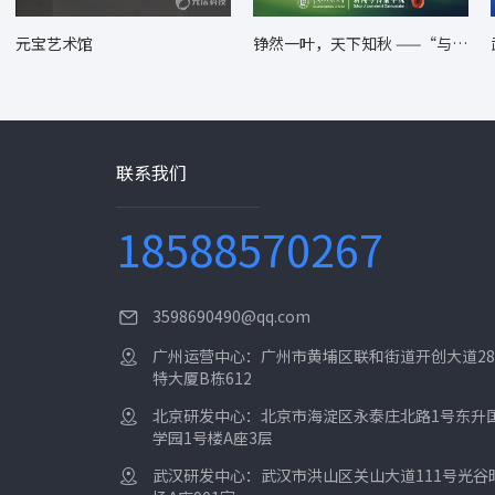
元宝艺术馆
铮然一叶，天下知秋 ——“与自
然共生” 主题摄影展
联系我们
18588570267
3598690490@qq.com
广州运营中心：广州市黄埔区联和街道开创大道28
特大厦B栋612
北京研发中心：北京市海淀区永泰庄北路1号东升
学园1号楼A座3层
武汉研发中心：武汉市洪山区关山大道111号光谷