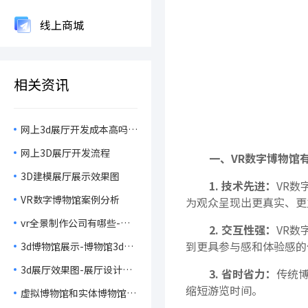
线上商城
相关资讯
网上3d展厅开发成本高吗？
几百块搞定
网上3D展厅开发流程
一、VR数字博物馆
3D建模展厅展示效果图
1. 技术先进：
VR
VR数字博物馆案例分析
为观众呈现出更真实、更
vr全景制作公司有哪些-元
2. 交互性强：
VR
居科技
到更具参与感和体验感的
3d博物馆展示-博物馆3d网
上展览
3d展厅效果图-展厅设计图
3. 省时省力：
传统
片
缩短游览时间。
虚拟博物馆和实体博物馆的
对比