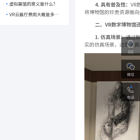
虚拟展馆的意义是什么？
4. 具有普及性：
V
将博物馆的珍贵资源推向
VR云展厅费用大概是多
少？
二、VR数字博物馆
1. 仿真场景：
通过
实的仿真场景，达到逼真
QQ
微信
电话