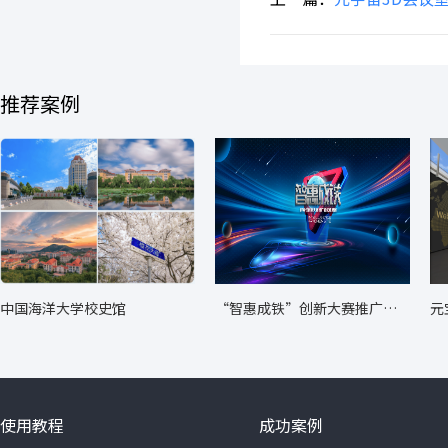
推荐案例
中国海洋大学校史馆
“智惠成铁”创新大赛推广转
元
化成果展
使用教程
成功案例