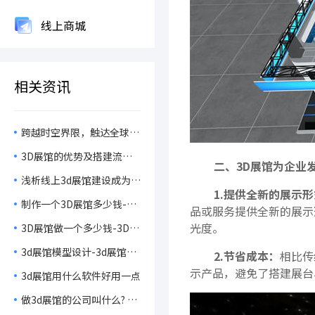
线上商城
相关资讯
跨越时空界限，触达全球观
众，3D在线展馆在品牌文
3D展馆的优势及搭建流程
化传播中的无限可能！
二、3D展馆为企业
介绍
浅析线上3d展馆建设成为行
1.提供全新的展示形
业发展趋势的原因
制作一个3D展馆多少钱-3D
品或服务提供全新的展示
展馆制作方法
光度。
3D展馆做一个多少钱-3D展
馆的作用
3d展馆模型设计-3d展馆如
2.节省成本：
相比传
何制作
示产品，避免了搭建展台
3d展馆用什么软件好用一点
做3d展馆的公司叫什么? 怎
么样?