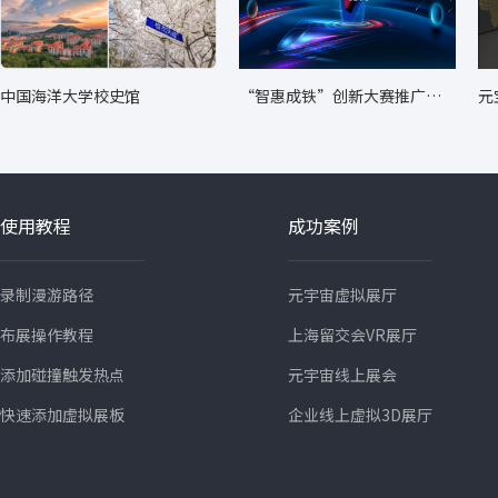
中国海洋大学校史馆
“智惠成铁”创新大赛推广转
元
化成果展
使用教程
成功案例
录制漫游路径
元宇宙虚拟展厅
布展操作教程
上海留交会VR展厅
添加碰撞触发热点
元宇宙线上展会
快速添加虚拟展板
企业线上虚拟3D展厅