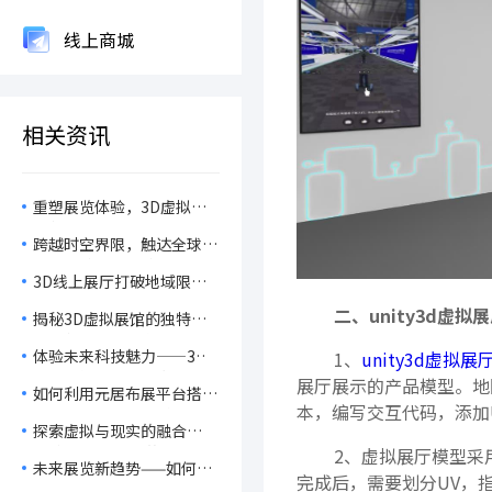
线上商城
相关资讯
重塑展览体验，3D虚拟展
馆创新功能吸引全球观众，
跨越时空界限，触达全球观
让展览触手可及！
众，3D在线展馆在品牌文
3D线上展厅打破地域限
化传播中的无限可能！
制，开启随时随地沉浸式观
二、unity3d虚拟
揭秘3D虚拟展馆的独特魅
展新纪元
力：创新展示和交互功能为
体验未来科技魅力——3D虚
1、
unity3d虚拟展
用户带来哪些惊喜？
拟展厅如何提升用户互动
展厅展示的产品模型。地图
如何利用元居布展平台搭建
性！
本，编写交互代码，添加U
3D虚拟展览，提升企业全
探索虚拟与现实的融合——
球市场的展示效果！
3D在线虚拟展厅的搭建与
2、虚拟展厅模型采用
未来展览新趋势——如何通
未来趋势
完成后，需要划分UV，
过线上虚拟展厅实现高效全