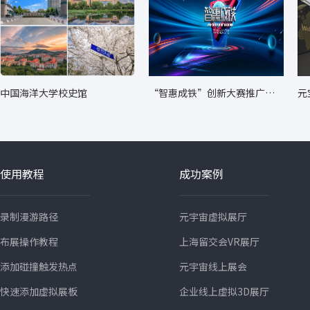
中国海洋大学校史馆
“智惠成铁”创新大赛推广转
元
化成果展
使用教程
成功案例
录制漫游路径
元宇宙虚拟展厅
布展操作教程
上海留交会VR展厅
添加碰撞触发热点
元宇宙线上展会
快速添加虚拟展板
企业线上虚拟3D展厅