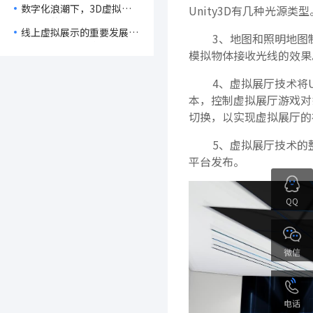
数字化浪潮下，3D虚拟展
Unity3D有几种光源类型
面的产品展示
厅带来的创新展示途径！
线上虚拟展示的重要发展趋
3、地图和照明地图
势是什么？能给企业带来什
模拟物体接收光线的效果
么好处？
4、虚拟展厅技术将Un
本，控制虚拟展厅游戏对
切换，以实现虚拟展厅的
5、虚拟展厅技术的整
平台发布。
QQ
微信
电话