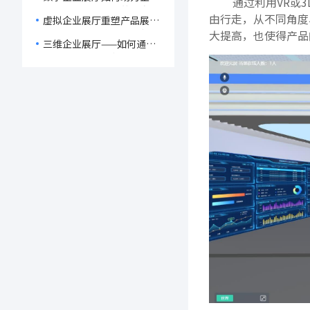
宽市场影响力
通过利用VR或3
降低成本、提升运营效率！
由行走，从不同角度
虚拟企业展厅重塑产品展示
新纪元，赋能企业数字化转
大提高，也使得产品
三维企业展厅——如何通过
型！
高度互动与个性化体验吸引
客户并突破传统销售限制？