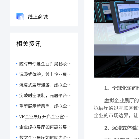
线上商城
相关资讯
随时带你逛企业？揭秘永不
打烊的在线企业展厅！
沉浸式体验，线上企业展厅
如何助力企业产品脱颖而
沉浸式展厅漫游，虚拟企业
出？
1、全球化访问
展厅如何重塑新品宣传？
突破时空限制，元居平台助
虚拟企业展厅的
力企业搭建虚拟展厅，让新
重塑展示新风尚，虚拟企业
拟展厅通过互联网使
品展示触手可及！
展厅让品牌故事跃
企业的市场边界，让
VR企业展厅开启企业宣传
然‘屏’上！
与客户体验新纪元，引领数
企业虚拟展厅如何高效展示
2、沉浸式体验
字化转型潮流
产品、文化与企业特色，拓
数字企业展厅如何助力企业