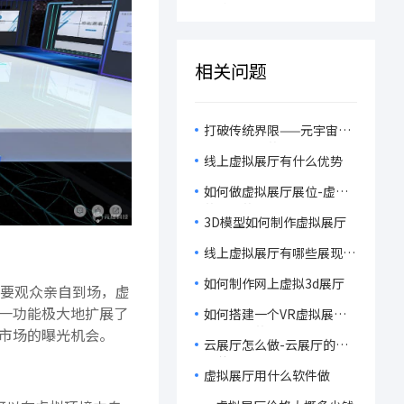
VR在线艺术馆开启沉浸式
程！
狂欢！
相关问题
打破传统界限——元宇宙虚
拟展厅带来的展示革新！
线上虚拟展厅有什么优势
如何做虚拟展厅展位-虚拟
的展厅的特点
3D模型如何制作虚拟展厅
线上虚拟展厅有哪些展现形
式
如何制作网上虚拟3d展厅
要观众亲自到场，虚
一功能极大地扩展了
如何搭建一个VR虚拟展厅-
虚拟展厅的优势
市场的曝光机会。
云展厅怎么做-云展厅的应
用范围
虚拟展厅用什么软件做