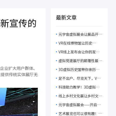
最新文章
创新宣传的
元宇宙虚拟展会让展品开口
说话，让观众脑洞大开，感
VR在线博物馆让历史
受科技的魅力！
“活”起来，开启历史文物
VR线上发布会让你的发布
的沉浸式体验！
会不再虚拟，而是真实到不
虚拟党建展厅的颠覆性展
可思议！
示，让你在虚拟世界中重温
企业扩大用户群体、
3D虚拟历史馆带你亲历历
党的辉煌历程！
能提供传统实体展厅无
史，感受文化的无穷魅力！
足不出户、尽览天下，VR
线上毕设展让观众的观展体
科技助力教学！3D虚拟课
验轻松又有趣！
件如何让课堂变成‘知识游
线上乡村文化展让乡村文
乐场’？
化‘飞’向世界，让乡村振
元宇宙虚拟展会——开启一
兴‘燃’起来！
场主办省心、参展群众开
艺术展览也可以很有趣！
心、展商获客舒心的展会旅