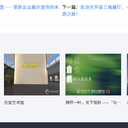
馆——革新企业展示宣传的未
下一篇：
走进元宇宙三维展厅，
游之旅！
元宝艺术馆
铮然一叶，天下知秋 ——“与自
然共生” 主题摄影展