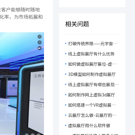
VR在线艺术馆开启沉浸式
程！
在客户能够随时随地
狂欢！
化率，为市场拓展和
相关问题
打破传统界限——元宇宙虚
拟展厅带来的展示革新！
线上虚拟展厅有什么优势
如何做虚拟展厅展位-虚拟
的展厅的特点
3D模型如何制作虚拟展厅
线上虚拟展厅有哪些展现形
式
如何制作网上虚拟3d展厅
如何搭建一个VR虚拟展厅-
虚拟展厅的优势
云展厅怎么做-云展厅的应
用范围
虚拟展厅用什么软件做