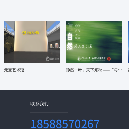
元宝艺术馆
铮然一叶，天下知秋 ——“与自
然共生” 主题摄影展
联系我们
18588570267