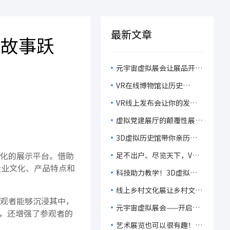
最新文章
牌故事跃
元宇宙虚拟展会让展品开口
说话，让观众脑洞大开，感
VR在线博物馆让历史
受科技的魅力！
“活”起来，开启历史文物
VR线上发布会让你的发布
的沉浸式体验！
会不再虚拟，而是真实到不
虚拟党建展厅的颠覆性展
可思议！
示，让你在虚拟世界中重温
3D虚拟历史馆带你亲历历
党的辉煌历程！
史，感受文化的无穷魅力！
化的展示平台。借助
足不出户、尽览天下，VR
线上毕设展让观众的观展体
企业文化、产品特点和
科技助力教学！3D虚拟课
验轻松又有趣！
件如何让课堂变成‘知识游
线上乡村文化展让乡村文
乐场’？
观者能够沉浸其中，
化‘飞’向世界，让乡村振
元宇宙虚拟展会——开启一
兴‘燃’起来！
，还增强了参观者的
场主办省心、参展群众开
艺术展览也可以很有趣！
心、展商获客舒心的展会旅