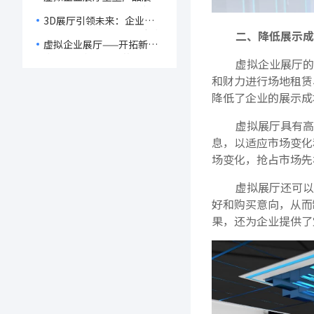
宽市场影响力
新纪元，赋能企业数字化转
3D展厅引领未来：企业如
型！
何通过虚拟展示拉近与客户
二、降低展示成
虚拟企业展厅——开拓新用
的距离，实现双赢？
户群体与创新宣传的强大工
虚拟企业展厅的
具！
和财力进行场地租赁
降低了企业的展示成
虚拟展厅具有高
息，以适应市场变化
场变化，抢占市场先
虚拟展厅还可以
好和购买意向，从而
果，还为企业提供了