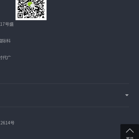
17号盛
国际科
时代广
02614号
置顶