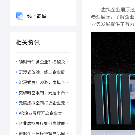
虚拟企业展厅还
线上商城
参观展厅，了解企业
业务发展提供了有力
相关资讯
随时带你逛企业？揭秘永不
打烊的在线企业展厅！
沉浸式体验，线上企业展厅
如何助力企业产品脱颖而
沉浸式展厅漫游，虚拟企业
出？
展厅如何重塑新品宣传？
突破时空限制，元居平台助
力企业搭建虚拟展厅，让新
元居虚拟空间打造企业元宇
品展示触手可及！
宙展厅，引领营销新风尚！
VR企业展厅开启企业宣传
与客户体验新纪元，引领数
企业虚拟展厅如何高效展示
字化转型潮流
产品、文化与企业特色，拓
虚拟企业展厅重塑产品展示